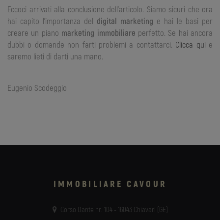
Eccoci arrivati alla conclusione dell’articolo. Siamo sicuri che ora
hai capito l’importanza del
digital marketing
e hai le basi per
creare un piano
marketing immobiliare
perfetto. Se hai ancora
dubbi o domande non farti problemi a contattarci.
Clicca qui
e
saremo lieti di darti una mano.
Eugenio Scodeggio
IMMOBILIARE CAVOUR
Corso Dante nr. 104 - 16043 Chiavari (GE)