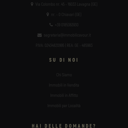
Via Colombo nr. 45 - 16033 Lavagna (GE)
nr. - 0 Chiavari (GE)
+39 0185363930
segreteria@immobilicavour.it
P.IVA: 02434820995 | REA: GE - 485983
SU DI NOI
Chi Siamo
Immobili in Vendita
Immobili in Affitto
Immobili per Località
HAI DELLE DOMANDE?