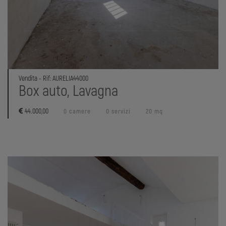
Vendita - Rif: AURELIA44000
Box auto, Lavagna
44.000,00
0 camere
0 servizi
20 mq