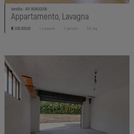
Vendita - Rif: BORGO209
Appartamento, Lavagna
209.000,00
1 camere
1 servizi
50 mq