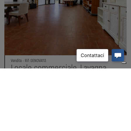
Vendita - Rif: GENOVA113
Locale commerciale, Lavagna
113.000,00
0 camere
1 servizi
95 mq