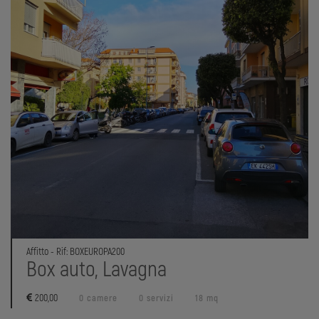
Affitto - Rif: BOXEUROPA200
Box auto, Lavagna
200,00
0 camere
0 servizi
18 mq