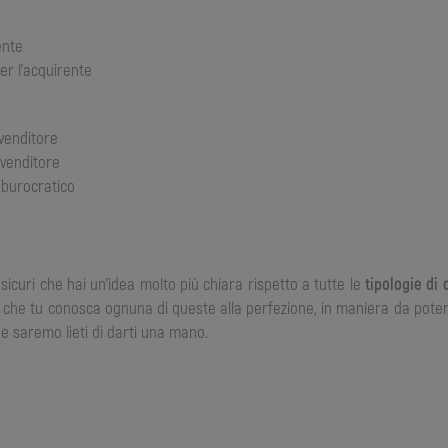
ente
per l’acquirente
 venditore
 venditore
e burocratico
o sicuri che hai un’idea molto più chiara rispetto a tutte le
tipologie di
 che tu conosca ognuna di queste alla perfezione, in maniera da poter
e saremo lieti di darti una mano.