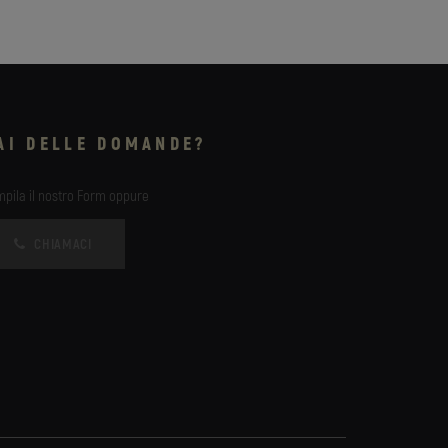
AI DELLE DOMANDE?
pila il nostro Form oppure
CHIAMACI