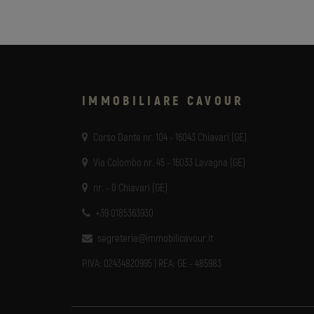
IMMOBILIARE CAVOUR
Corso Dante nr. 104 - 16043 Chiavari (GE)
Via Colombo nr. 45 - 16033 Lavagna (GE)
nr. - 0 Chiavari (GE)
+39 0185363930
segreteria@immobilicavour.it
P.IVA: 02434820995 | REA: GE - 485983