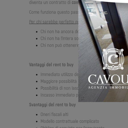
diventa un contratto di
compravendita
.
Come funziona questo passaggio? È molto semplice. La
Per chi sarebbe perfetto questo tipo di contratto?
Chi non ha ancora delle dinamiche della propria 
Chi non ha l’intera somma per acquistare l’immo
Chi non può ottenere un mutuo
Vantaggi del rent to buy
Immediato utilizzo dell’immobile per l’acquirente
Maggiore possibilità di vendere l’immobile per l’
Possibilità di non lasciare l’immobile inutilizzato 
Incasso immediato per il venditore
Svantaggi del rent to buy
Oneri fiscali alti
Modello contrattuale complicato
Obbligo di acquisto per l’acquirente