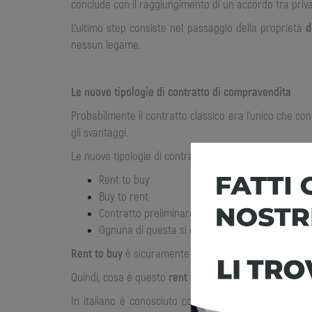
conclude con il raggiungimento di un accordo tra priva
L’ultimo step consiste nel passaggio della proprietà
d
nessun legame.
Le nuove tipologie di contratto di compravendita
Probabilmente il contratto classico era l’unico che con
gli svantaggi.
Le nuove tipologie di contratto di compravendita sono
Rent to buy
Buy to rent
Contratto preliminare di vendita ad effetti antici
Ognuna di questa si differenzia dalle altre. And
Rent to buy
è sicuramente una delle tipologie più conos
Quindi, cosa è questo
rent to buy
?
In italiano è conosciuto come affitto con riscatto. 