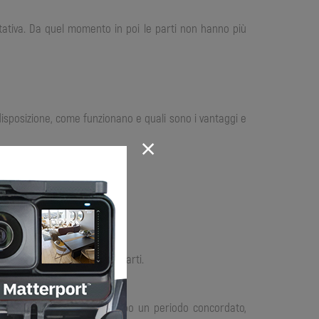
ttativa. Da quel momento in poi le parti non hanno più
 disposizione, come funzionano e quali sono i vantaggi e
×
i benefici per entrambe le parti.
ione che successivamente, dopo un periodo concordato,