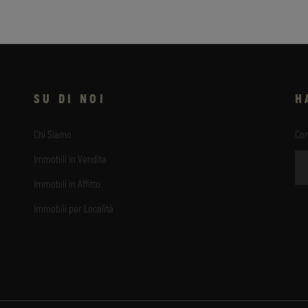
SU DI NOI
H
Chi Siamo
Com
Immobili in Vendita
Immobili in Affitto
Immobili per Località