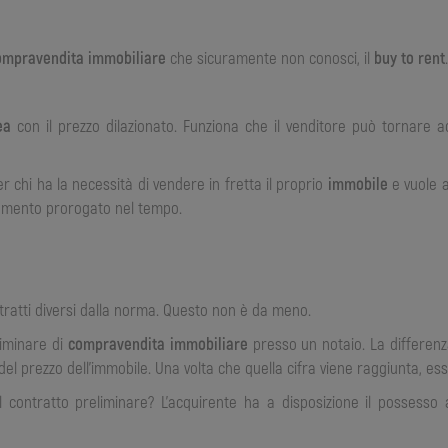
ompravendita
immobiliare
che sicuramente non conosci, il
buy to rent
.
ea
con il prezzo dilazionato. Funziona che il venditore può tornare a
r chi ha la necessità di vendere in fretta il proprio
immobile
e vuole a
gamento prorogato nel tempo.
ntratti diversi dalla norma. Questo non è da meno.
liminare di
compravendita immobiliare
presso un notaio. La differenz
el prezzo dell’immobile. Una volta che quella cifra viene raggiunta, es
l contratto preliminare? L’acquirente ha a disposizione il possesso