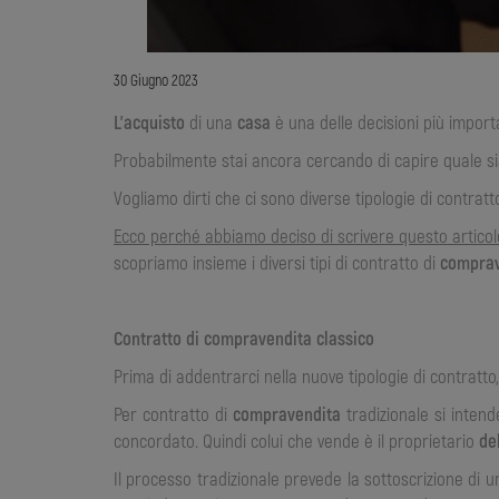
30 Giugno 2023
L’acquisto
di una
casa
è una delle decisioni più importa
Probabilmente stai ancora cercando di capire quale si
Vogliamo dirti che ci sono diverse tipologie di contratt
Ecco perché abbiamo deciso di scrivere questo articol
scopriamo insieme i diversi tipi di contratto di
comprav
Contratto di compravendita classico
Prima di addentrarci nella nuove tipologie di contratto,
Per contratto di
compravendita
tradizionale si intend
concordato. Quindi colui che vende è il proprietario
de
Il processo tradizionale prevede la sottoscrizione di 