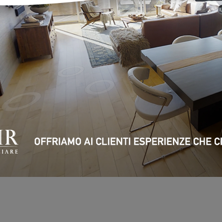
 somme versate per pagare il canone mensile di affitto verrano detrat
vita fisse e sicure
bile a disposizione
acquirente
per il venditore