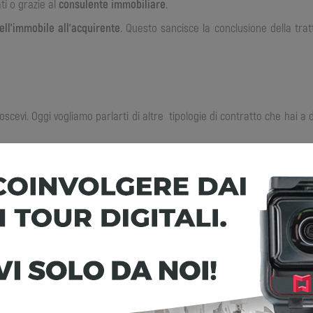
ti o grazie al
consulente immobiliare
.
ell’immobile all’acquirente
. Questo sancisce la conclusione della tra
oscevi. Oggi vogliamo parlarti di altre tipologie di contratto che hai a
 principalmente tre:
pati
iamo a scoprirle insieme.
ciuta e più utilizzata. Questo tipo di formula mette a disposizione tant
Questa possibilità permette la stipulazione di un contratto di locaz