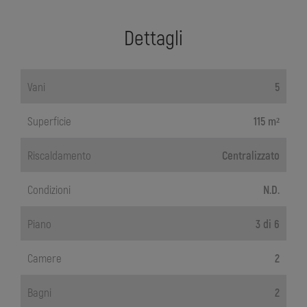
Dettagli
Vani
5
Superficie
115 m²
Riscaldamento
Centralizzato
Condizioni
N.D.
Piano
3 di 6
Camere
2
Bagni
2