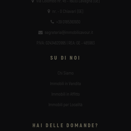
Via Colombo nr. 45 - 16033 Lavagna (GE)
nr. - 0 Chiavari (GE)
+39 0185363930
segreteria@immobilicavour.it
P.IVA: 02434820995 | REA: GE - 485983
SU DI NOI
Chi Siamo
Immobili in Vendita
Immobili in Affitto
Immobili per Località
HAI DELLE DOMANDE?