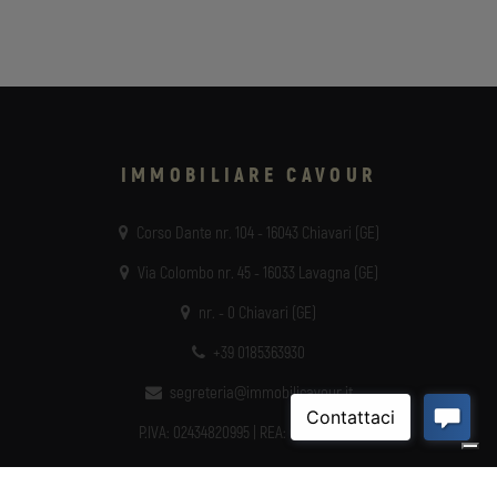
IMMOBILIARE CAVOUR
Corso Dante nr. 104 - 16043 Chiavari (GE)
Via Colombo nr. 45 - 16033 Lavagna (GE)
nr. - 0 Chiavari (GE)
+39 0185363930
segreteria@immobilicavour.it
P.IVA: 02434820995 | REA: GE - 485983
SU DI NOI