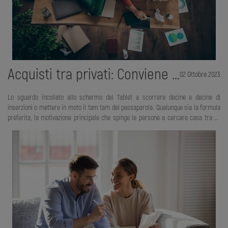
Acquisti tra privati: Conviene davvero dal punto di vista economico?
02 Ottobre 2023
Lo sguardo incollato allo schermo del Tablet a scorrere decine e decine di
inserzioni o mettere in moto il tam tam del passaparola. Qualunque sia la formula
preferita, la motivazione principale che spinge le persone a cercare casa tra gli
annunci immobiliari dei privati è il risparmio di denaro. La possibilità cioè di
saltare l’intermediazione dell’agenzia e garantirsi un considerevole risparmio
economico quantificabile in migliaia di euro. Un risparmio assolutamente
allettante a cui è difficile rinunciare, soprattutto quando si sta affrontando una
spesa così impegnativa come quella per la casa. Il venditore ha l’ulteriore vanta