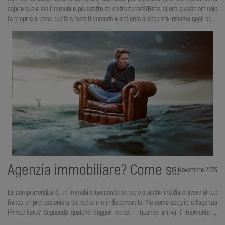
capire quale sia l’immobile più adatto da ristrutturare?Bene, allora questo articolo
fa proprio al caso tuo!Ora mettiti comodo e andiamo a scoprire insieme quali sono
alcuni dei vantaggi del comprare una casa per ristrutturarla!Ebbene si, devi sapere
che ci sono molti benefici nel decidere di comprare una casa da ristrutturare e, se
ne hai la possibilità economica, ti consigliamo fortemente di valutare questa
opzione. Comprare una casa da ristrutturare ha notevoli vantaggi rispetto al
comprare una casa nuova o usata in buone condizioni, eccone alcuni:- Il prezzo
della casa.- I molti inc
Agenzia immobiliare? Come scegliere quella giusta
15 Novembre 2023
La compravendita di un immobile nasconde sempre qualche insidia e avere al tuo
fianco un professionista del settore è indispensabile. Ma come scegliere l'agenzia
immobiliare? Seguendo qualche suggerimento. Quando arriva il momento di
vendere casa, decidere come muoversi nello sconosciuto mercato immobiliare è