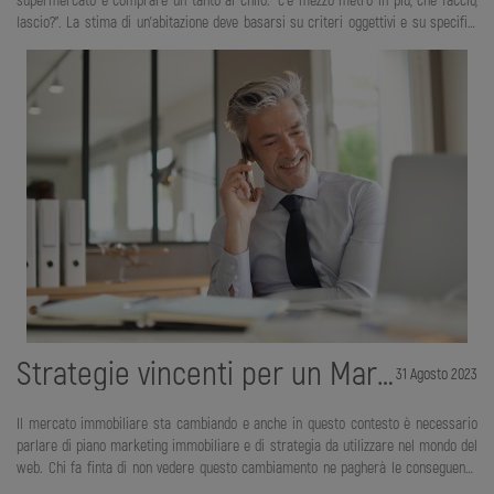
lascio?”. La stima di un’abitazione deve basarsi su criteri oggettivi e su specifici
fattori che concorrono in misura diversa a formare il valore. La bussola
istituzionale è rappresentata dal “Codice delle valutazioni immobiliari” edito da
Tecnoborsa, l’Organizzazione del sistema delle Camere di Commercio per lo
sviluppo e la regolazione dell’economia immobiliare. Esso rappresenta il punto di
riferimento largamente utilizzato per tutti gli aspetti di tipo procedu
Strategie vincenti per un Marketing Immobiliare efficace!
31 Agosto 2023
Il mercato immobiliare sta cambiando e anche in questo contesto è necessario
parlare di piano marketing immobiliare e di strategia da utilizzare nel mondo del
web. Chi fa finta di non vedere questo cambiamento ne pagherà le conseguenze
con il tempo. Noi non vogliamo di certo essere tra quelli e tu nemmeno. Per chi