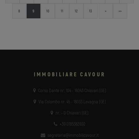
settore la capacità relazionale è il perno attorno a cui si costruisce il rapporto con
il cliente. Oltre al professionista cerchiamo quindi la persona, capace di empatia e
8
9
10
11
12
13
>
>>
IMMOBILIARE CAVOUR
Corso Dante nr. 104 - 16043 Chiavari (GE)
Via Colombo nr. 45 - 16033 Lavagna (GE)
nr. - 0 Chiavari (GE)
+39 0185363930
segreteria@immobilicavour.it