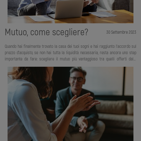
Mutuo, come scegliere?
30 Settembre 2023
Quando hai finalmente trovato la casa dei tuoi sogni e hai raggiunto l’accordo sul
prezzo d’acquisto, se non hai tutta la liquidità necessaria, resta ancora uno step
importante da fare: scegliere il mutuo più vantaggioso tra quelli offerti dalle
banche. Cominci il giro degli istituti bancari, fai la collezione dei fogli informativi
che propongono percentuali e condizioni mirabolanti, vai a spulciare siti internet.
Leggi di agevolazioni fiscali, spese passive, imposta sostitutiva sull’importo,
detrazioni sugli interessi, oneri accessori, rate, tassi. Provi a capirci qualcosa e ti
rendi conto che l’unica cosa che davvero vorresti è la lampada