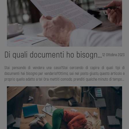
Di quali documenti ho bisogno per vendere un immobile?
12 Ottobre 2023
Stai pensando di vendere una casa?Stai cercando di capire di quali tipi di
documenti hai bisogno per venderla?Ottimo, sei nel posto giusto, questo articolo è
proprio quello adatto a te! Ora mettiti comodo, prenditi qualche minuto di tempo e
andiamo a scoprire insieme quali sono i tipi di documenti di cui hai bisogno per
vendere casa!Negli anni il tipo di documentazione di cui devi disporre e che devi
procurarti per vendere casa è cambiato molto; fino a qualche tempo fa infatti,
questo tipo di operazione risultava molto più “semplice”, oggi invece, può essere un
po’ più impegnativa. A differenza di qualche anno fa, oggi, il venditore rispon