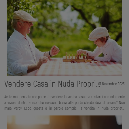
l'incubo di ogni proprietario. Non basta avere una lista degli agenti immobiliari di
zona, devi sapere come scegliere l'agenzia immobiliare. Parliamoci chiaro: in
questo settore operano un gran numero di ottimi professionisti, con alle spalle
anni e anni di esperienza e competenze certificate, ma ci sono anche molti
operatori improvvisati, senza alcuna preparazione
Vendere Casa in Nuda Proprieta'
01 Novembre 2023
Avete mai pensato che potreste vendere la vostra casa ma restarci comodamente
a vivere dentro senza che nessuno bussi alla porta chiedendovi di uscire? Non
male, vero? Ecco, questa è in parole semplici la vendita in nuda proprietà,
un’alternativa interessante offerta dal mercato immobiliare. Chi vende la nuda
proprietà cede il bene ma non la disponibilità immediata dell’immobile. Infatti, il
diritto di continuare a viverci è garantito per tutta la durata della vita o per il