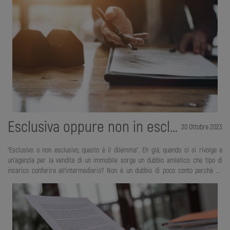
periodo stabilito nel contratto di compravendita. L’interesse degli italiani nei
confronti di questa formula è aumentato nel tempo, sia come alterna
Esclusiva oppure non in esclusiva?
30 Ottobre 2023
“Esclusivo o non esclusivo, questo è il dilemma”. Eh già, quando ci si rivolge a
un’agenzia per la vendita di un immobile sorge un dubbio amletico: che tipo di
incarico conferire all’intermediario? Non è un dubbio di poco conto perché da
questa scelta spesso dipende anche l’esito dell’intera operazione. L’incarico non
esclusivo non pone vincoli al venditore il quale ha la libertà di rivolgersi a più
agenzie contemporaneamente e, allo stesso tempo, mantenere la possibilità di
promuovere privatamente il suo immobile e portare avanti una trattativa diretta
scavalcando l’agenzia. Al contr