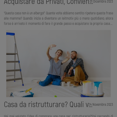
Acquistare da Privati, Conviene Veramente?
01 Dicembre 2023
“Questa casa non è un albergo!” Quante volte abbiamo sentito ripetere questa frase
alle mamme? Quando inizia a diventare un leitmotiv più o meno quotidiano, allora
forse è arrivato il momento di fare il grande passo e acquistare la propria casa. È
una sorta di passaggio iniziatico all’età adulta. Magari ci si arriva dopo qualche
tempo trascorso in un appartamento in affitto, tanto per fare un po’ di rodaggio. A
noi italiani il mattone piace, ci dà sicurezza e ci fa sentire realizzati. È senza dubbio
l’investimento più importante e impegnativo che la stragrande maggioranza delle
persone fa nel co
Casa da ristrutturare? Quali vantaggi?
24 Novembre 2023
Hai mai valutato l’idea di comprare una casa per ristrutturarla?Stai cercando di