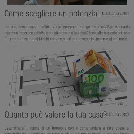
Come scegliere un potenziale inquilino
15 Settembre 2023
Hai una casa messa in affitto e stai cercando un inquilino ideale?Stai valutando
quale sia la persona adatta a cui affittare una tua casa?Bene, allora questo articolo
fa proprio al caso tuo! Mettiti comodo e andiamo a scoprire insieme alcuni metodi
efficaci per assicurarsi che la persona alla quale stai per affittare la tua casa sia
quella giusta. Nel mondo degli affitti questa è una situazione molto comune. Molto
spesso infatti ai proprietari di casa si presenta il comprensibile bisogno di capire
se la persona alla quale stanno per affittare un’abitazione sia quella giusta,
affidabile e onesta. Ma, a meno che non si conosca personalmente la persona, e
anche in questi casi non s
Quanto può valere la tua casa?
01 Settembre 2023
Determinare il valore di un immobile non è come andare a fare spesa al
supermercato e comprare un tanto al chilo: “c’è mezzo metro in più, che faccio,