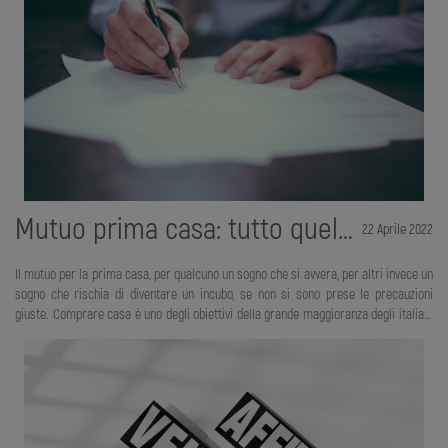
che è considerata tale. Come per esempio una villa oppure un’area dove sorg
Mutuo prima casa: tutto quello che devi fare
22 Aprile 2022
Il mutuo per la prima casa, per qualcuno un sogno che si avvera, per altri invece un
sogno che rischia di diventare un incubo, se non si sono prese le precauzioni
giuste. Comprare casa è uno degli obiettivi della grande maggioranza degli italiani
e un passo come questo, nonostante le bellissime emozioni che comporta, deve
essere preso con una freddezza cinica. Più facile a dirsi che a farsi, ma non devi
lasciarti guidare dalle emozioni, altrimenti le probabilità di trasformare il sogno di
una vita in un incubo sono alte. Partiamo subito dalla rata mensile del mutuo. È
fondamentale che questa non sia troppo alta. E un modo piuttosto semplice per
capire