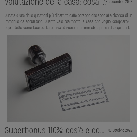
Valutazione della casa: cosa guardare prima di comprare un immobile
18 Novembre 2022
Questa è una delle questioni più dibattute dalle persone che sono alla ricerca di un
immobile da acquistare. Quanto vale realmente la casa che voglio comprare? E
soprattutto, come faccio a fare la valutazione di un immobile prima di acquistarlo?
Ecco perché abbiamo deciso di scrivere questo articolo. Ora mettiti comodo e
seguici, che andiamo a scoprire insieme come puoi fare la valutazione della casa e
cosa guardare prima di acquistare un immobile. Una cosa importante che devi
tenere in considerazione, non ha niente a che fare con le cose tecniche ed è il
fattore emotivo. Per tutti noi l’acquisto di una casa è una sorta di sogno. Siamo c
Superbonus 110%: cos'è e come funziona
07 Ottobre 2022