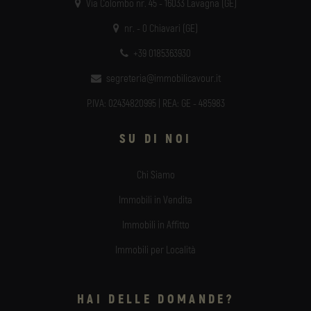
Via Colombo nr. 45 - 16033 Lavagna (GE)
nr. - 0 Chiavari (GE)
+39 0185363930
segreteria@immobilicavour.it
P.IVA: 02434820995 | REA: GE - 485983
SU DI NOI
Chi Siamo
Immobili in Vendita
Immobili in Affitto
Immobili per Località
HAI DELLE DOMANDE?