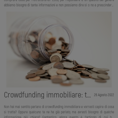
abbiamo bisogno di tante informazioni e non possiamo dire sì o no a prescindere.
Per questo abbiamo deciso di scrivere un articolo su questo argomento, nel quale
proveremo a darti la spiegazione più completa possibile. Ci sono diversi fattori
che bisogna prendere in considerazione, come per esempio la cifra che bisogna
spendere, il tipo di abitazione, la città che si è scelto e molto altro ancora. Una
cosa che possiamo dirti di sicuro, è che in questo preciso periodo storico
Crowdfunding immobiliare: tutto quello che devi sapere
26 Agosto 2022
Non hai mai sentito parlare di crowdfunding immobiliare e vorresti capire di cosa
si tratta? Oppure qualcuno te ne ha già parlato, ma avresti bisogno di qualche
informazione più chiara? Fantastico, allora questo è l’articolo di cui hai