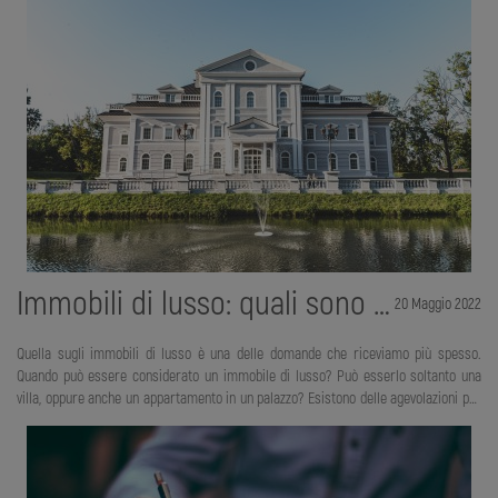
Questo effetto lo si comprende immediatamente, perché le persone si sono
trovate con le spalle al muro e la possibilità di perdere il lavoro o avere un’entrata
ridotta ha portato la maggior p
Immobili di lusso: quali sono e quali imposte bisogna pagare
20 Maggio 2022
Quella sugli immobili di lusso è una delle domande che riceviamo più spesso.
Quando può essere considerato un immobile di lusso? Può esserlo soltanto una
villa, oppure anche un appartamento in un palazzo? Esistono delle agevolazioni per
le case di lusso? Se hai bisogno di una risposta a tutte queste domande, allora
questo è decisamente l’articolo che fa per te. Mettiti comodo e andiamo a scoprire
tutto quello che devi sapere sugli immobili di lusso. Partiamo subito dalle
caratteristiche. Un immobile è considerato di lusso se si trova in un’area urbana