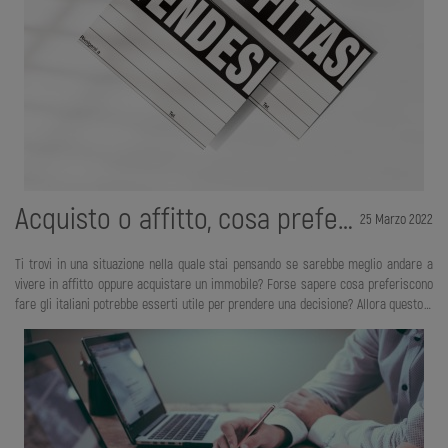
Acquisto o affitto, cosa preferiscono gli italiani?
25 Marzo 2022
Ti trovi in una situazione nella quale stai pensando se sarebbe meglio andare a
vivere in affitto oppure acquistare un immobile? Forse sapere cosa preferiscono
fare gli italiani potrebbe esserti utile per prendere una decisione? Allora questo è
decisamente l’articolo che fa per te. Mettiti comodo e scopriamo insieme se gli
italiani preferiscono vivere in affitto oppure comprare casa. Quello che stiamo
vivendo ora è un periodo decisamente particolare. La pandemia ha cambiato
totalmente la nostra quotidianità e questo sta incidendo molto nelle scelte delle
persone e di conseguenza anche su decisioni importanti come quella sull’acquisto
di un immobile.&nb