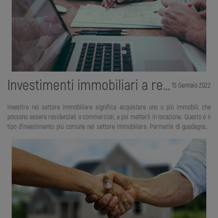
Investimenti immobiliari a reddito: conviene davvero?
15 Gennaio 2022
Investire nel settore immobiliare significa acquistare uno o più immobili, che
possono essere residenziali o commerciali, e poi metterli in locazione. Questo è il
tipo d'investimento più comune nel settore immobiliare. Permette di guadagnare
dalla rendita remunerativa e avere inoltre anche agevolazioni fiscali. Ma ci teniamo
a dirti che esiste anche un tipo d'investimento simile, chiamato investimento
immobiliare a reddito. Si parla d'investimento immobiliare a reddito quando
l’immobile viene acquistato mentre è già in locazione. Probabilmente non avevi
ancora pensato a questa opzione, ma devi sapere che offre determinati vantaggi.
Puoi immedia