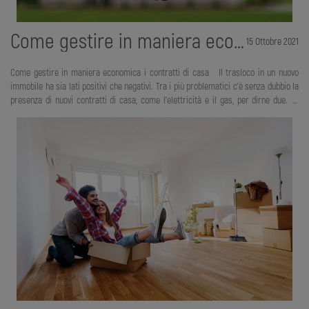
Come gestire in maniera economica i contratti di casa
15 Ottobre 2021
Come gestire in maniera economica i contratti di casa Il trasloco in un nuovo
immobile ha sia lati positivi che negativi. Tra i più problematici c’è senza dubbio la
presenza di nuovi contratti di casa, come l'elettricità e il gas, per dirne due. È
possibile riuscire a gestire in maniera economica questi contratti? Se sì, come? Se
queste sono alcune delle domande che ti frullano per la testa, allora hai finalmente
trovato l’articolo giusto per te. Ora mettiti comodo e andiamo a scoprire un paio di
trucchi per imparare a gestire in maniera economica i contratti di casa. Cosa è
un contratto di casa? Prendiamo per e