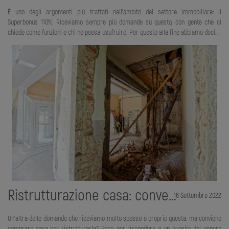
È uno degli argomenti più trattati nell’ambito del settore immobiliare: il
Superbonus 110%. Riceviamo sempre più domande su questo, con gente che ci
chiede come funzioni e chi ne possa usufruire. Per questo alla fine abbiamo deciso
di dedicarci un articolo. Ora mettiti comodo e andiamo a scoprire insieme tutto
quello che devi sapere su questo strumento. Partiamo spiegando di cosa si
tratta. Il Superbonus 110% è una misura che è entrata in vigore grazie al decreto di
legge “Rilancio” del 19 Maggio 2020. L’obiettivo è quello di rendere le case degli
italiani più sicure e più efficienti e per far s&igra
Ristrutturazione casa: convenienza e vantaggi fiscali
16 Settembre 2022
Un’altra delle domande che riceviamo molto spesso è proprio questa: ma conviene
comprare casa per ristrutturarla? Ecco, per rispondere a un quesito del genere