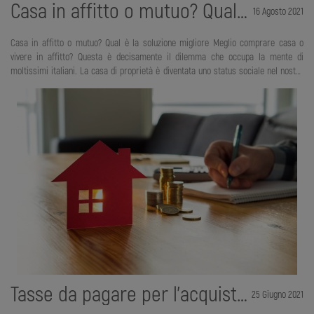
Casa in affitto o mutuo? Qual è la soluzione migliore
16 Agosto 2021
Casa in affitto o mutuo? Qual è la soluzione migliore Meglio comprare casa o
vivere in affitto? Questa è decisamente il dilemma che occupa la mente di
moltissimi italiani. La casa di proprietà è diventata uno status sociale nel nostro
paese. La maggior parte di noi è cresciuta con l’idea di comprare una casa di
proprietà. Questa decisione viene considerata come l’unica possibile per la vita di
una persona. Ma è realmente così? È così positiva la scelta di accedere a un mutuo
per comprare casa? E l’affitto invece porta soltanto a cose negative? Se queste
sono alcune delle domande che ti frullano in t
Tasse da pagare per l’acquisto della prima casa
25 Giugno 2021