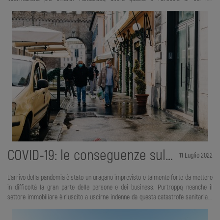
assolutamente bisogno. Ora mettiti comodo e scopriamo insieme tutto quello che
devi sapere sul crowdfunding immobiliare. Dobbiamo partire innanzitutto dalla
definizione. Cosa si intende per crowdfunding immobiliare? Il crowdfunding
immobiliare è un sistema di finanziamento collettivo, che ha come obiettivo quello
di finanziare qualsiasi operazione nel settore immobiliare utilizzando un numero
ampio di investitori.
COVID-19: le conseguenze sul settore immobiliare
11 Luglio 2022
L’arrivo della pandemia è stato un uragano imprevisto e talmente forte da mettere
in difficoltà la gran parte delle persone e dei business. Purtroppo, neanche il
settore immobiliare è riuscito a uscirne indenne da questa catastrofe sanitaria.
Sono più del 50% le agenzie immobiliari ad avere dichiarato che l’impatto del virus
è stato negativo. In particolare è stata la domanda quella più colpita e non l’offerta.